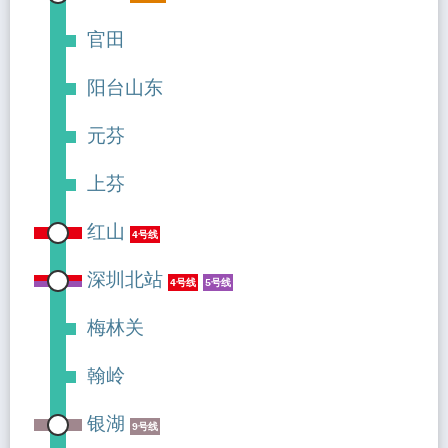
官田
阳台山东
元芬
上芬
红山
4号线
深圳北站
4号线
5号线
梅林关
翰岭
银湖
9号线