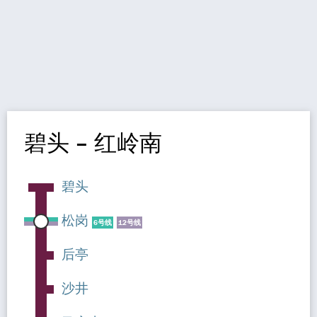
碧头 – 红岭南
碧头
松岗
6号线
12号线
后亭
沙井