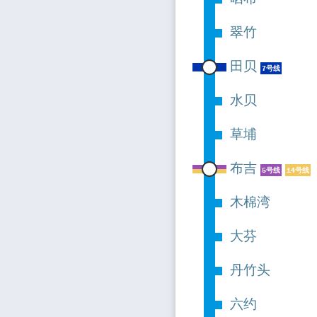
翠竹
田贝
7号线
水贝
草埔
布吉
5号线
14号线
木棉湾
大芬
丹竹头
六约