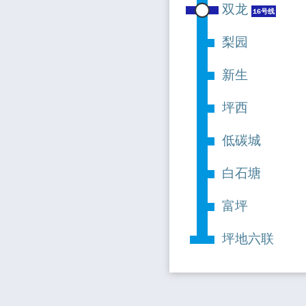
双龙
16号线
梨园
新生
坪西
低碳城
白石塘
富坪
坪地六联