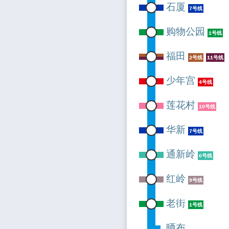
石厦
7号线
购物公园
1号线
福田
2号线
11号线
少年宫
4号线
莲花村
10号线
华新
7号线
通新岭
6号线
红岭
9号线
老街
1号线
晒布