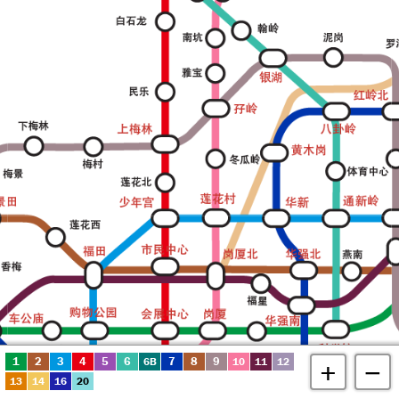
1
2
3
4
5
6
7
8
9
6B
10
11
12
+
−
13
14
16
20