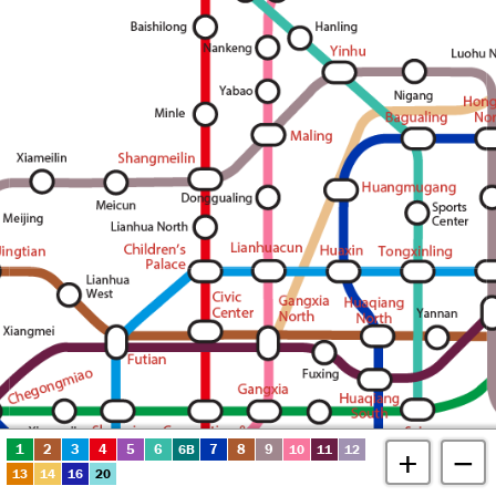
1
2
3
4
5
6
7
8
9
6B
10
11
12
+
−
13
14
16
20