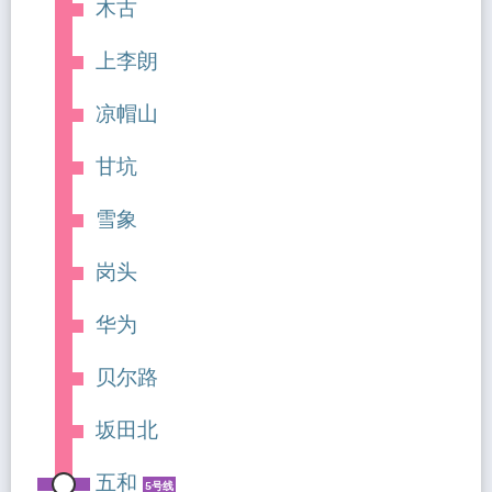
木古
上李朗
凉帽山
甘坑
雪象
岗头
华为
贝尔路
坂田北
五和
5号线