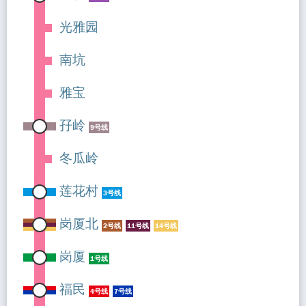
光雅园
南坑
雅宝
孖岭
9号线
冬瓜岭
莲花村
3号线
岗厦北
2号线
11号线
14号线
岗厦
1号线
福民
4号线
7号线